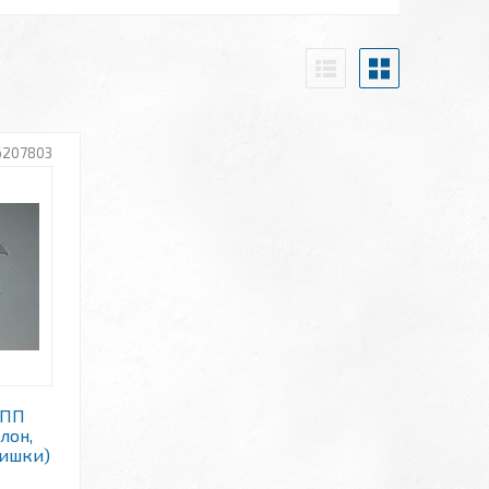
6207803
КПП
лон,
ришки)