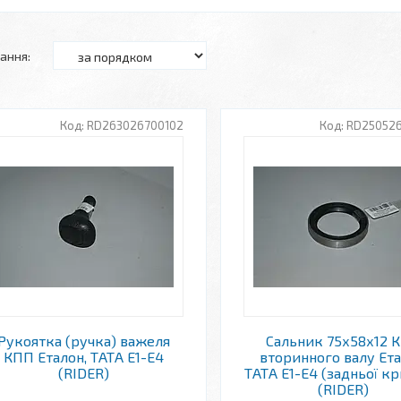
RD263026700102
RD25052
Рукоятка (ручка) важеля
Сальник 75х58х12 
КПП Еталон, ТАТА Е1-Е4
вторинного валу Ета
(RIDER)
ТАТА Е1-Е4 (задньої к
(RIDER)