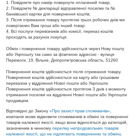
1. Повідомте про намір повернути оплачений товар;

2. Повідомте № декларації відправленої посилки та № 
банківської картки для повернення коштів;

3. Після отримання товару протягом трьох робочих днів ми 
повертаємо Вам гроші або інший товар

4. Всі послуги перевізників або комісії, переказ коштів 
проходять за рахунок покупця.

Обмін і повернення товару здійснюється через Нову пошту 
або Укрпошту так само за фізичною адресою - вулиця 
Перемоги, 19, Вільне, Дніпропетровська область, 51260

Повернення коштів здійснюється після отримання товару.

Повернення коштів здійснюється на карту або грошовим 
переказом у відділення Нової пошти або Укрпошти.

Повернення коштів здійснюється протягом 3 днів з моменту 
отримання посилки на відділенні Нової пошти або Укрпошти 
продавцем.
Відповідно до Закону
«Про захист прав споживачів»
,
компанія може відмовити споживачеві в обміні та поверненні
товарів належної якості, якщо вони відносяться до категорій,
зазначеним в чинному
переліку непродовольчих товарів
належної якості, що не підлягають поверненню та обміну
.