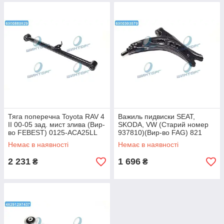
Тяга поперечна Toyota RAV 4
Важиль пидвиски SEAT,
II 00-05 зад. мист злива (Вир-
SKODA, VW (Старий номер
во FEBEST) 0125-ACA25LL
937810)(Вир-во FAG) 821
UA60
0066 10 UA60
Немає в наявності
Немає в наявності
2 231
1 696
₴
₴