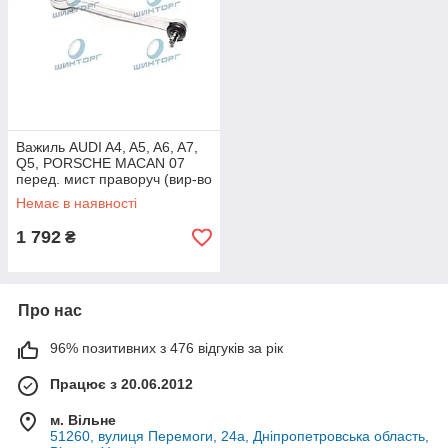
Важиль AUDI A4, A5, A6, A7,
Q5, PORSCHE MACAN 07
перед. мист праворуч (вир-во
SIDEM) 37171 UA60
Немає в наявності
1 792
₴
Про нас
96% позитивних з 476 відгуків за рік
Працює з 20.06.2012
м. Вільне
51260, вулиця Перемоги, 24а, Дніпропетровська область,