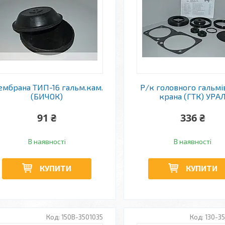
мбрана ТИП-16 гальм.кам.
Р/к головного гальмі
(БИЧОК)
крана (ГТК) УРА
91 ₴
336 ₴
В наявності
В наявності
КУПИТИ
КУПИТИ
150В-3501035
130-3