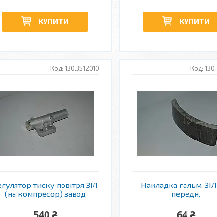
КУПИТИ
КУПИТИ
130.3512010
130
егулятор тиску повітря ЗІЛ
Накладка гальм. ЗІЛ
(на компресор) завод
передн.
540 ₴
64 ₴