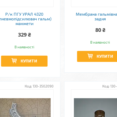
Р/к ПГУ УРАЛ 4320
Мембрана гальмівна
пневмопідсилювач гальм)
задня
манжети
80 ₴
329 ₴
В наявності
В наявності
КУПИТИ
КУПИТИ
130-3502090
130