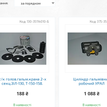
130-35114010-Б
375-35
Р/к голов.гальм.крана 2-х
Циліндр гальмівн
секц.ЗІЛ-130, Т-150-158.
робочий УРАЛ
188 ₴
1 088 ₴
В наявності
В наявності