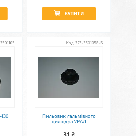
КУПИТИ
-3501105
375-3501058-Б
-130
Пильовик гальмівного
циліндра УРАЛ
31 ₴