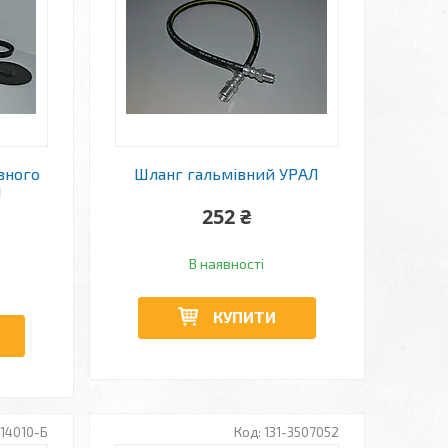
вного
Шланг гальмівний УРАЛ
Л
252 ₴
В наявності
КУПИТИ
514010-Б
131-3507052