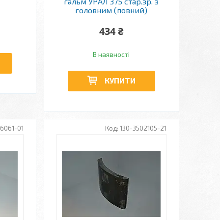
гальм УРАЛ 375 стар.зр. з
головним (повний)
434 ₴
В наявності
КУПИТИ
06061-01
130-3502105-21