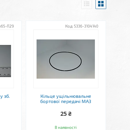
465-П29
5336-3104140
у зб.
Кільце ущільнювальне
бортової передачі МАЗ
25 ₴
В наявності