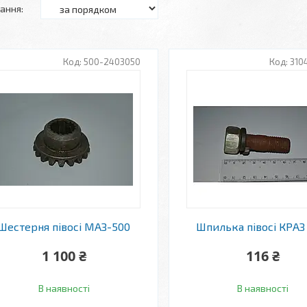
500-2403050
310
Шестерня півосі МАЗ-500
Шпилька півосі КРАЗ 
1 100 ₴
116 ₴
В наявності
В наявності