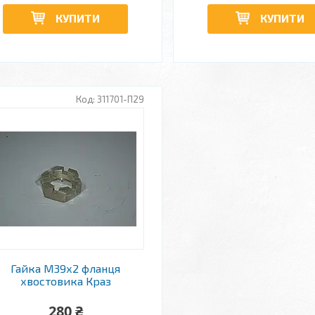
КУПИТИ
КУПИТИ
311701-П29
Гайка М39х2 фланця
хвостовика Краз
280 ₴