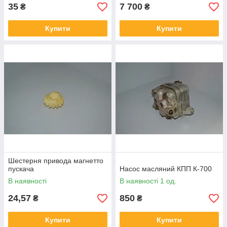
35
7 700
₴
₴
Купити
Купити
Шестерня привода магнетто
пускача
Насос масляний КПП К-700
В наявності
В наявності 1 од.
24,57
850
₴
₴
Купити
Купити