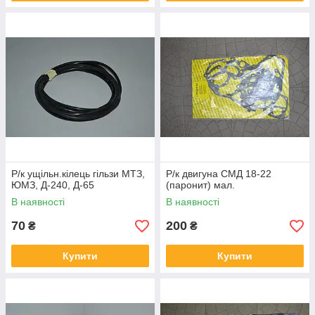
Р/к ущільн.кілець гільзи МТЗ,
Р/к двигуна СМД 18-22
ЮМЗ, Д-240, Д-65
(паронит) мал.
В наявності
В наявності
70
200
₴
₴
Купити
Купити