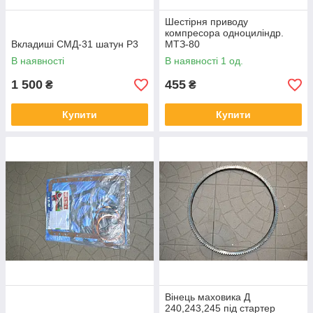
Шестірня приводу
компресора одноциліндр.
Вкладиші СМД-31 шатун Р3
МТЗ-80
В наявності
В наявності 1 од.
1 500
455
₴
₴
Купити
Купити
Вінець маховика Д
240,243,245 під стартер