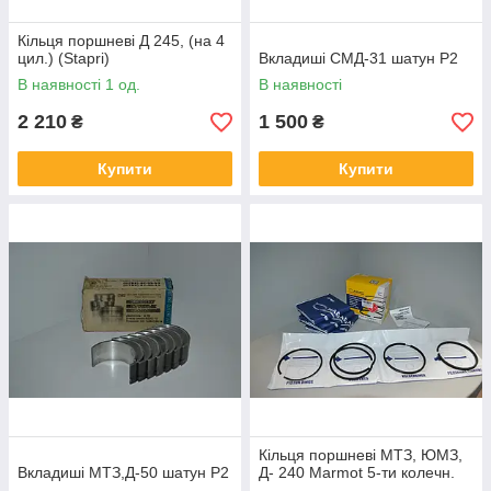
Кільця поршневі Д 245, (на 4
цил.) (Stapri)
Вкладиші СМД-31 шатун Р2
В наявності 1 од.
В наявності
2 210
1 500
₴
₴
Купити
Купити
Кільця поршневі МТЗ, ЮМЗ,
Вкладиші МТЗ,Д-50 шатун Р2
Д- 240 Marmot 5-ти колечн.