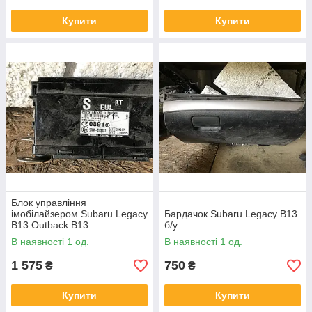
Купити
Купити
Блок управління
імобілайзером Subaru Legacy
Бардачок Subaru Legacy B13
B13 Outback B13
б/у
В наявності 1 од.
В наявності 1 од.
1 575
750
₴
₴
Купити
Купити