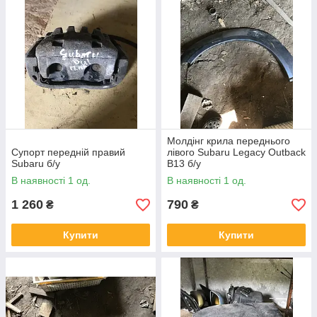
Молдінг крила переднього
Супорт передній правий
лівого Subaru Legacy Outback
Subaru б/у
B13 б/у
В наявності 1 од.
В наявності 1 од.
1 260
790
₴
₴
Купити
Купити