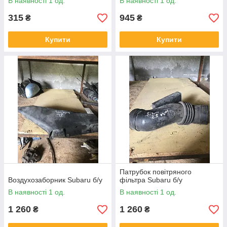
В наявності 1 од.
В наявності 1 од.
315
945
₴
₴
Купити
Купити
Патрубок повітряного
Воздухозаборник Subaru б/у
фільтра Subaru б/у
В наявності 1 од.
В наявності 1 од.
1 260
1 260
₴
₴