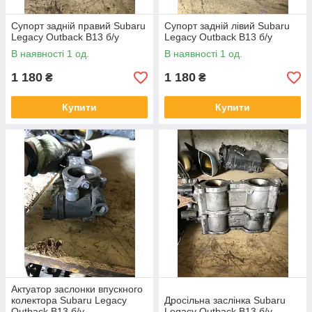
Супорт задній правий Subaru
Супорт задній лівий Subaru
Legacy Outback B13 б/у
Legacy Outback B13 б/у
В наявності 1 од.
В наявності 1 од.
1 180
1 180
₴
₴
Купити
Купити
Актуатор заслонки впускного
колектора Subaru Legacy
Дросільна заслінка Subaru
Outback B13 б/у
Legacy Outback B13 б/у