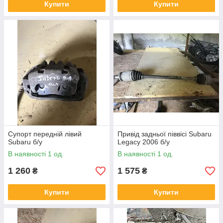
Купити
Купити
Супорт передній лівий
Привід задньої піввісі Subaru
Subaru б/у
Legacy 2006 б/у
В наявності 1 од.
В наявності 1 од.
1 260
1 575
₴
₴
Купити
Купити