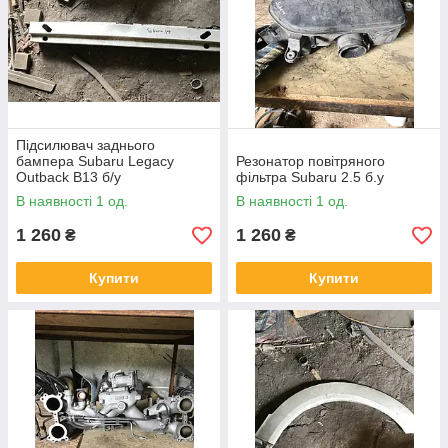
Підсилювач заднього
бампера Subaru Legacy
Резонатор повітряного
Outback B13 б/у
фільтра Subaru 2.5 б.у
В наявності 1 од.
В наявності 1 од.
1 260
1 260
₴
₴
Купити
Купити