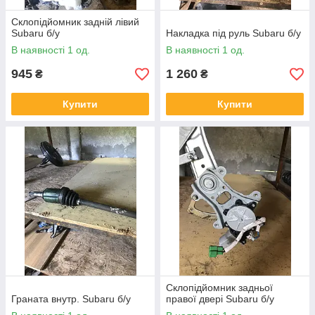
Склопідйомник задній лівий
Subaru б/у
Накладка під руль Subaru б/у
В наявності 1 од.
В наявності 1 од.
945
1 260
₴
₴
Купити
Купити
Склопідйомник задньої
Граната внутр. Subaru б/у
правої двері Subaru б/у