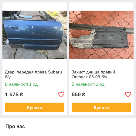
Двері передня права Subaru
Захист днища правий
б/у
Outback 03-09 б/у
В наявності 1 од.
В наявності 1 од.
1 575
550
₴
₴
Купити
Купити
Про нас