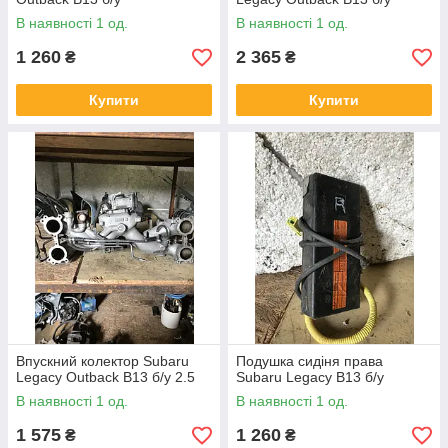
В наявності 1 од.
В наявності 1 од.
1 260
2 365
₴
₴
Купити
Купити
Впускний колектор Subaru
Подушка сидіня права
Legacy Outback B13 б/у 2.5
Subaru Legacy B13 б/у
В наявності 1 од.
В наявності 1 од.
1 575
1 260
₴
₴