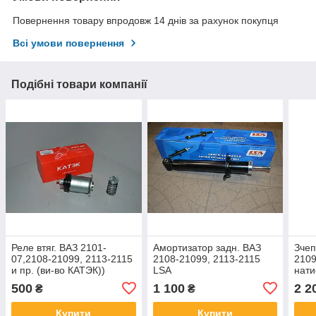
Повернення товару впродовж 14 днів за рахунок покупця
Всі умови повернення
Подібні товари компанії
Реле втяг. ВАЗ 2101-
Амортизатор задн. ВАЗ
Зчеп
07,2108-21099, 2113-2115
2108-21099, 2113-2115
2109
и пр. (ви-во КАТЭК))
LSA
нати
во 
500
1 100
2 2
₴
₴
Купити
Купити