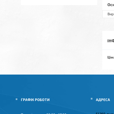
Ос
Вир
ІН
Цін
ГРАФІК РОБОТИ
51260, вул