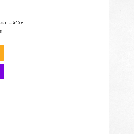
айті — 400 ₴
31