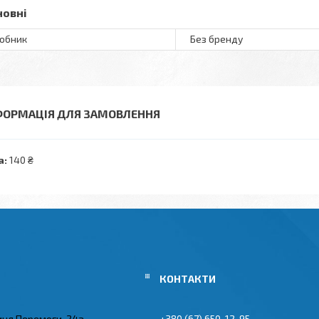
новні
обник
Без бренду
ФОРМАЦІЯ ДЛЯ ЗАМОВЛЕННЯ
а:
140 ₴
иця Перемоги, 24а,
+380 (67) 650-12-95