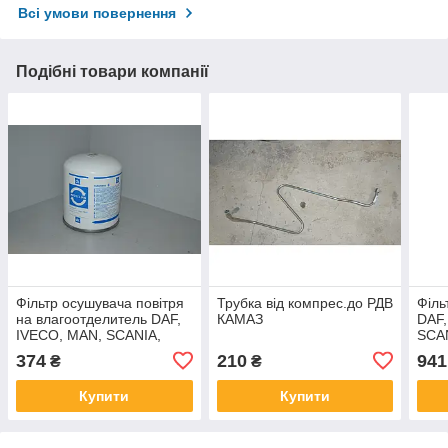
Всі умови повернення
Подібні товари компанії
Фільтр осушувача повітря
Трубка від компрес.до РДВ
Філь
на влагоотделитель DAF,
КАМАЗ
DAF,
IVECO, MAN, SCANIA,
SCA
VOLVO, КАМАЗ ЕВРО2 ДК
Євр
374
210
941
₴
₴
Купити
Купити