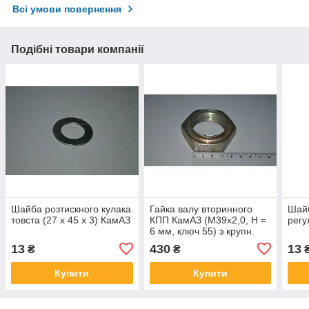
Всі умови повернення
Подібні товари компанії
Шайба розтискного кулака
Гайка валу вторинного
Шайб
товста (27 х 45 х 3) КамАЗ
КПП КамАЗ (М39х2,0, H =
регу
6 мм, ключ 55) з крупн.
рез.
13
430
13
₴
₴
Купити
Купити