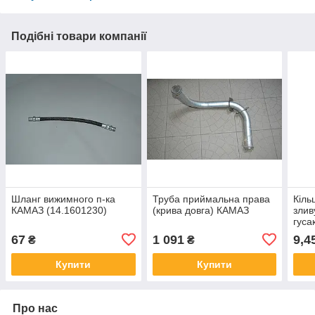
Подібні товари компанії
Шланг вижимного п-ка
Труба приймальна права
Кіль
КАМАЗ (14.1601230)
(крива довга) КАМАЗ
злив
гуса
67
1 091
9,4
₴
₴
Купити
Купити
Про нас