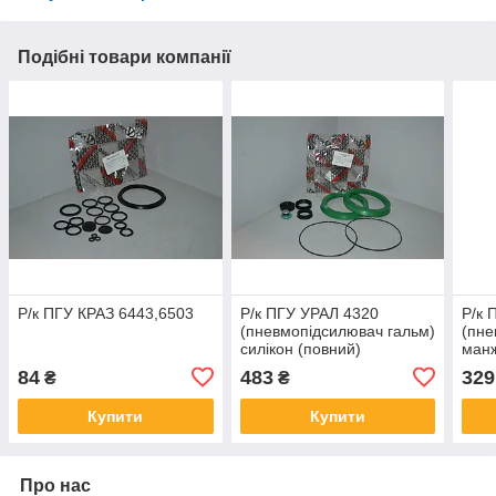
Подібні товари компанії
Р/к ПГУ КРАЗ 6443,6503
Р/к ПГУ УРАЛ 4320
Р/к 
(пневмопідсилювач гальм)
(пне
силікон (повний)
ман
84
483
329
₴
₴
Купити
Купити
Про нас