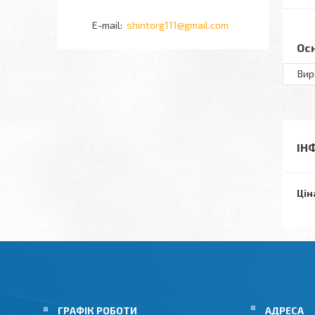
shintorg111@gmail.com
Ос
Вир
ІН
Цін
ГРАФІК РОБОТИ