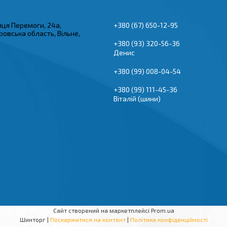
иця Перемоги, 24а,
+380 (67) 650-12-95
овська область, Вільне,
+380 (93) 320-56-36
Денис
+380 (99) 008-04-54
+380 (99) 111-45-36
Віталій (шини)
Сайт створений на маркетплейсі
Prom.ua
Шинторг |
Поскаржитися на контент
|
Політика конфіденційності